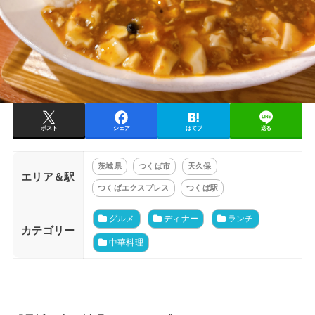
ポスト
シェア
はてブ
送る
茨城県
つくば市
天久保
エリア＆駅
つくばエクスプレス
つくば駅
グルメ
ディナー
ランチ
カテゴリー
中華料理