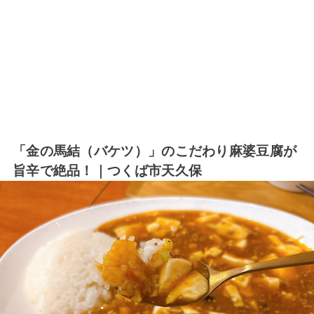
「金の馬結（バケツ）」のこだわり麻婆豆腐が
旨辛で絶品！｜つくば市天久保