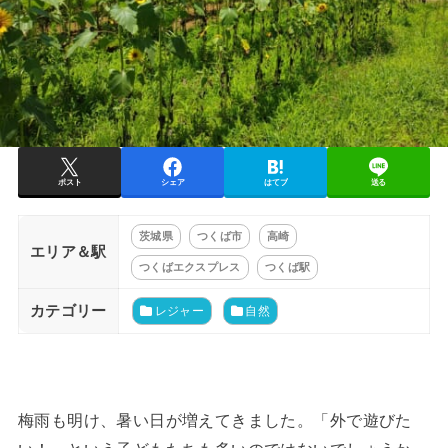
ポスト
シェア
はてブ
送る
茨城県
つくば市
高崎
エリア＆駅
つくばエクスプレス
つくば駅
カテゴリー
レジャー
自然
梅雨も明け、暑い日が増えてきました。「外で遊びた