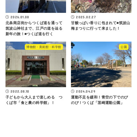
2026.01.08
2025.02.27
北条商店街からつくば道を通って
甘酸っぱい香りに包まれて■筑波山
筑波山神社まで、江戸の道を辿る
梅まつりに行って来ました！
新年の旅！■つくば道を行く
博物館・美術館・科学館
公園
2022.08.10
2024.04.29
子どもから大人まで楽しめる つ
運動不足を緩和！青空の下でのび
くば市「食と農の科学館」！
のび！つくば「茎崎運動公園」