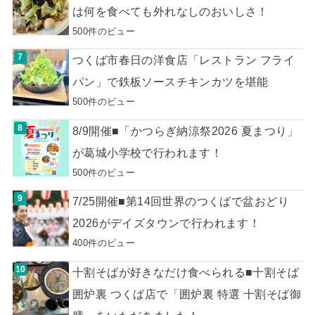
は何を食べても外れなしのおいしさ！
500件のビュー
つくば市春日の洋食店「レストラン フライ
パン」で鉄板ソースチキンカツを堪能
500件のビュー
8/9開催■「かつらぎ納涼祭2026 夏まつり」
が葛城小学校で行われます！
500件のビュー
7/25開催■第14回世界のつくばで盆おどり
2026がデイズタウンで行われます！
400件のビュー
十割そばが好きなだけ食べられる■十割そば
囲炉裏 つくば店で「囲炉裏 特選 十割そば御