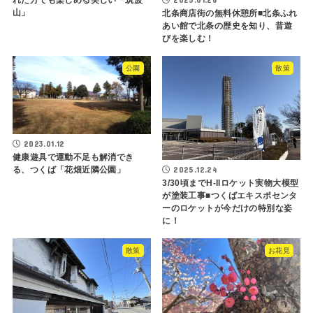
れた方でも楽しめる美しい「筑波
山」
北条商店街の無料休憩所■北条ふれ
あい館で北条の歴史を知り、昔遊
びを楽しむ！
公園
散策
2023.01.12
健康遊具で運動不足も解消でき
2025.12.24
る、つくば「花畑近隣公園」
3/30頃までH-IIロケット実物大模型
が塗装工事■つくばエキスポセンタ
ーのロケットが今だけの特別な姿
に！
散策
お花見