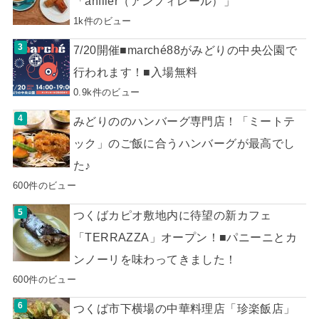
「anfiler（アンフィレール）」
1k件のビュー
7/20開催■marché88がみどりの中央公園で
行われます！■入場無料
0.9k件のビュー
みどりののハンバーグ専門店！「ミートテ
ック」のご飯に合うハンバーグが最高でし
た♪
600件のビュー
つくばカピオ敷地内に待望の新カフェ
「TERRAZZA」オープン！■パニーニとカ
ンノーリを味わってきました！
600件のビュー
つくば市下横場の中華料理店「珍楽飯店」