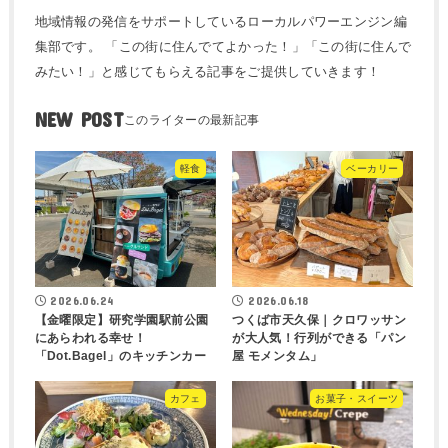
地域情報の発信をサポートしているローカルパワーエンジン編
集部です。 「この街に住んでてよかった！」「この街に住んで
みたい！」と感じてもらえる記事をご提供していきます！
NEW POST
軽食
ベーカリー
2026.06.24
2026.06.18
【金曜限定】研究学園駅前公園
つくば市天久保｜クロワッサン
にあらわれる幸せ！
が大人気！行列ができる「パン
「Dot.Bagel」のキッチンカー
屋 モメンタム」
カフェ
お菓子・スイーツ