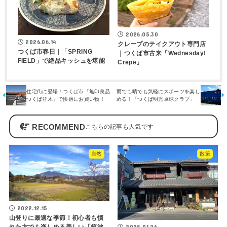
2026.05.30
2026.06.14
クレープのテイクアウト専門店
つくば市春日｜「SPRING
｜つくば市古来「Wednesday!
FIELD」で絶品キッシュを堪能
Crepe」
住宅街に登場！つくば市「無印良品
雨でも晴でも気軽にスポーツを楽し
つくば並木」で快適にお買い物！
める！「つくば明光卓球クラブ」
RECOMMEND
自然
散策
2022.12.15
山登りに最適な季節！初心者も慣
2025.01.26