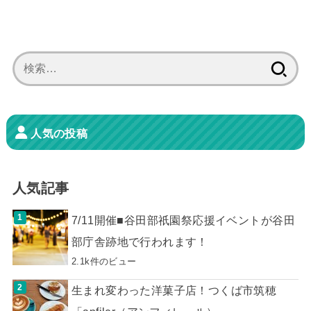
検
索:
人気の投稿
人気記事
7/11開催■谷田部祇園祭応援イベントが谷田
部庁舎跡地で行われます！
2.1k件のビュー
生まれ変わった洋菓子店！つくば市筑穂