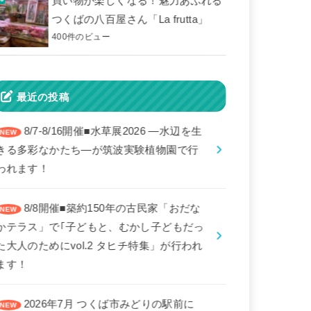
買い物が楽しくなる！魅力あふれる
つくばの八百屋さん「La frutta」
400件のビュー
最近の投稿
8/7-8/16開催■水草展2026 ―水辺を生
きる多彩なかたち―が筑波実験植物園で行
われます！
8/8開催■築約150年の古民家「おだな
かテラス」で｢子どもと、むかし子どもだっ
た大人のためにvol.2 タヒチ特集」が行われ
ます！
2026年7月 つくば市みどりの駅前に