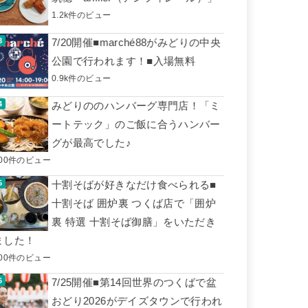
1.2k件のビュー
7/20開催■marché88がみどりの中央
公園で行われます！■入場無料
0.9k件のビュー
みどりののハンバーグ専門店！「ミ
ートテック」のご飯に合うハンバー
グが最高でした♪
600件のビュー
十割そばが好きなだけ食べられる■
十割そば 囲炉裏 つくば店で「囲炉
裏 特選 十割そば御膳」をいただき
ました！
500件のビュー
7/25開催■第14回世界のつくばで盆
おどり2026がデイズタウンで行われ