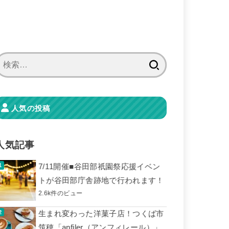
検
索:
人気の投稿
人気記事
7/11開催■谷田部祇園祭応援イベン
トが谷田部庁舎跡地で行われます！
2.6k件のビュー
生まれ変わった洋菓子店！つくば市
筑穂「anfiler（アンフィレール）」