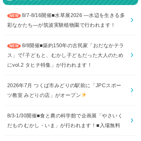
8/7-8/16開催■水草展2026 ―水辺を生きる多
彩なかたち―が筑波実験植物園で行われます！
8/8開催■築約150年の古民家「おだなかテラ
ス」で｢子どもと、むかし子どもだった大人のため
にvol.2 タヒチ特集」が行われます！
2026年7月 つくば市みどりの駅前に「JPCスポー
ツ教室 みどりの店」がオープン
8/3-1/30開催■食と農の科学館で企画展「やさいく
だもの むかし・いま」が行われます！■入場無料