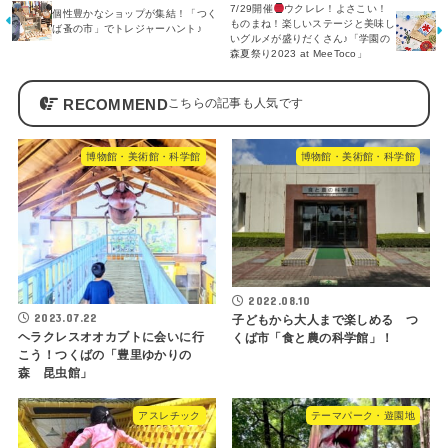
7/29開催
ウクレレ！よさこい！
個性豊かなショップが集結！「つく
ものまね！楽しいステージと美味し
ば蚤の市」でトレジャーハント♪
いグルメが盛りだくさん♪「学園の
森夏祭り2023 at MeeToco」
RECOMMEND
博物館・美術館・科学館
博物館・美術館・科学館
2022.08.10
2023.07.22
子どもから大人まで楽しめる つ
ヘラクレスオオカブトに会いに行
くば市「食と農の科学館」！
こう！つくばの「豊里ゆかりの
森 昆虫館」
アスレチック
テーマパーク・遊園地