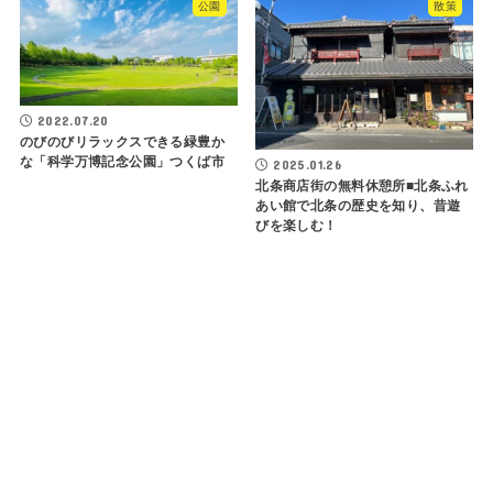
公園
散策
2022.07.20
のびのびリラックスできる緑豊か
な「科学万博記念公園」つくば市
2025.01.26
北条商店街の無料休憩所■北条ふれ
あい館で北条の歴史を知り、昔遊
びを楽しむ！