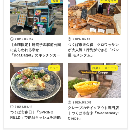
軽食
ベーカリー
2026.06.24
2026.06.18
【金曜限定】研究学園駅前公園
つくば市天久保｜クロワッサン
にあらわれる幸せ！
が大人気！行列ができる「パン
「Dot.Bagel」のキッチンカー
屋 モメンタム」
カフェ
お菓子・スイーツ
2026.05.30
2026.06.14
クレープのテイクアウト専門店
つくば市春日｜「SPRING
｜つくば市古来「Wednesday!
FIELD」で絶品キッシュを堪能
Crepe」