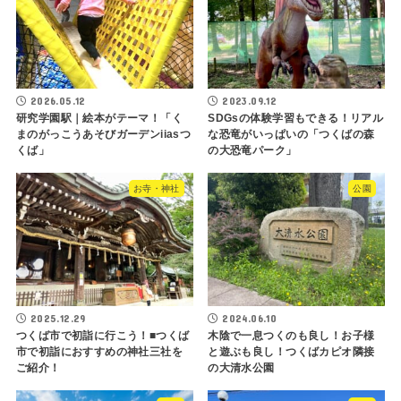
2026.05.12
2023.09.12
研究学園駅｜絵本がテーマ！「く
SDGsの体験学習もできる！リアル
まのがっこうあそびガーデンiiasつ
な恐竜がいっぱいの「つくばの森
くば」
の大恐竜パーク」
お寺・神社
公園
2025.12.29
2024.06.10
つくば市で初詣に行こう！■つくば
木陰で一息つくのも良し！お子様
市で初詣におすすめの神社三社を
と遊ぶも良し！つくばカピオ隣接
ご紹介！
の大清水公園