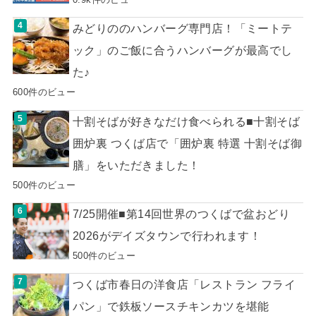
みどりののハンバーグ専門店！「ミートテ
ック」のご飯に合うハンバーグが最高でし
た♪
600件のビュー
十割そばが好きなだけ食べられる■十割そば
囲炉裏 つくば店で「囲炉裏 特選 十割そば御
膳」をいただきました！
500件のビュー
7/25開催■第14回世界のつくばで盆おどり
2026がデイズタウンで行われます！
500件のビュー
つくば市春日の洋食店「レストラン フライ
パン」で鉄板ソースチキンカツを堪能