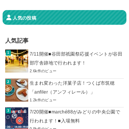
人気の投稿
人気記事
7/11開催■谷田部祇園祭応援イベントが谷田
部庁舎跡地で行われます！
2.6k件のビュー
生まれ変わった洋菓子店！つくば市筑穂
「anfiler（アンフィレール）」
1.2k件のビュー
7/20開催■marché88がみどりの中央公園で
行われます！■入場無料
0.9k件のビュー