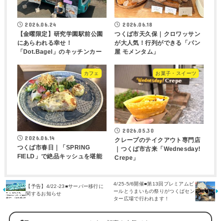
2026.06.24
2026.06.18
【金曜限定】研究学園駅前公園
つくば市天久保｜クロワッサン
にあらわれる幸せ！
が大人気！行列ができる「パン
「Dot.Bagel」のキッチンカー
屋 モメンタム」
カフェ
お菓子・スイーツ
2026.05.30
2026.06.14
クレープのテイクアウト専門店
つくば市春日｜「SPRING
｜つくば市古来「Wednesday!
FIELD」で絶品キッシュを堪能
Crepe」
4/25-5/6開催■第13回プレミアムビ
【予告】4/22-23■サーバー移行に
ールとうまいもの祭りがつくばセン
関するお知らせ
ター広場で行われます！