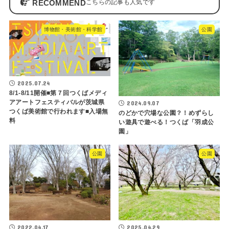
RECOMMEND
博物館・美術館・科学館
公園
2025.07.24
8/1-8/11開催■第７回つくばメディ
アアートフェスティバルが茨城県
2024.09.07
つくば美術館で行われます■入場無
のどかで穴場な公園？！めずらし
料
い遊具で遊べる！つくば「羽成公
園」
公園
公園
2022.04.17
2025.04.29