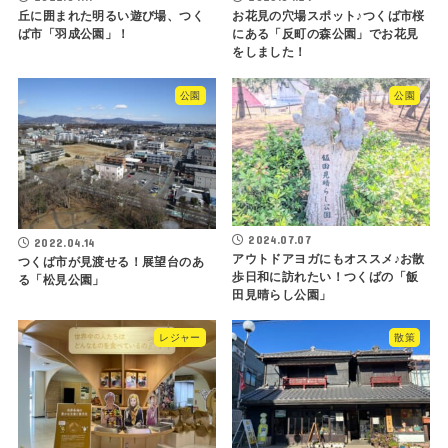
丘に囲まれた明るい遊び場、つく
お花見の穴場スポット♪つくば市桜
ば市「羽成公園」！
にある「反町の森公園」でお花見
をしました！
公園
公園
2024.07.07
2022.04.14
アウトドアヨガにもオススメ♪お散
つくば市が見渡せる！展望台のあ
歩日和に訪れたい！つくばの「飯
る「松見公園」
田見晴らし公園」
レジャー
散策