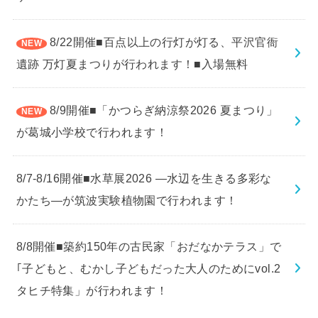
8/22開催■百点以上の行灯が灯る、平沢官衙
遺跡 万灯夏まつりが行われます！■入場無料
8/9開催■「かつらぎ納涼祭2026 夏まつり」
が葛城小学校で行われます！
8/7-8/16開催■水草展2026 ―水辺を生きる多彩な
かたち―が筑波実験植物園で行われます！
8/8開催■築約150年の古民家「おだなかテラス」で
｢子どもと、むかし子どもだった大人のためにvol.2
タヒチ特集」が行われます！