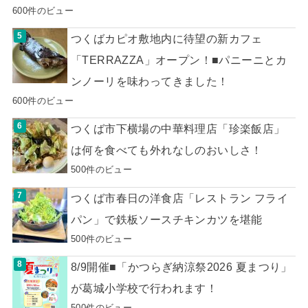
600件のビュー
つくばカピオ敷地内に待望の新カフェ
「TERRAZZA」オープン！■パニーニとカ
ンノーリを味わってきました！
600件のビュー
つくば市下横場の中華料理店「珍楽飯店」
は何を食べても外れなしのおいしさ！
500件のビュー
つくば市春日の洋食店「レストラン フライ
パン」で鉄板ソースチキンカツを堪能
500件のビュー
8/9開催■「かつらぎ納涼祭2026 夏まつり」
が葛城小学校で行われます！
500件のビュー