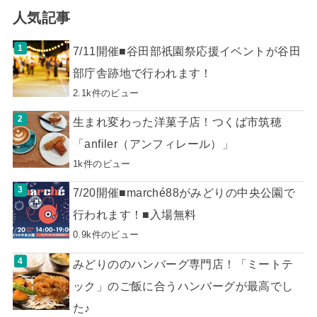
人気記事
7/11開催■谷田部祇園祭応援イベントが谷田
部庁舎跡地で行われます！
2.1k件のビュー
生まれ変わった洋菓子店！つくば市筑穂
「anfiler（アンフィレール）」
1k件のビュー
7/20開催■marché88がみどりの中央公園で
行われます！■入場無料
0.9k件のビュー
みどりののハンバーグ専門店！「ミートテ
ック」のご飯に合うハンバーグが最高でし
た♪