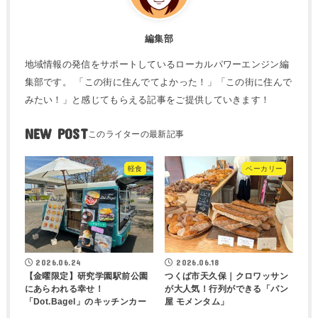
編集部
地域情報の発信をサポートしているローカルパワーエンジン編
集部です。 「この街に住んでてよかった！」「この街に住んで
みたい！」と感じてもらえる記事をご提供していきます！
NEW POST
軽食
ベーカリー
2026.06.24
2026.06.18
【金曜限定】研究学園駅前公園
つくば市天久保｜クロワッサン
にあらわれる幸せ！
が大人気！行列ができる「パン
「Dot.Bagel」のキッチンカー
屋 モメンタム」