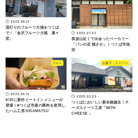
2022.08.31
流行りのフルーツ大福をつくば
2025.07.23
で！「金沢フルーツ大福 凛々
堂」
筑波山近くで出会ったベーカリー
「パンの店 穂さか」｜つくば市池
田
グルメ
お菓子・スイーツ
2025.06.14
2022.03.25
6/30に新作イートインメニューが
つくばにおいしい新名物誕生！チ
登場！■つくば市産の豚肉を使用し
ーズスイーツ工房「WITH
たハム工房 HISAMATSU
CHEESE 」