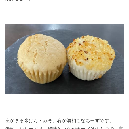
左がまる米ぱん・みそ、右が酒粕こなちーずです。
酒粕こなちーずは、酸味とコクがチーズそのもので、言