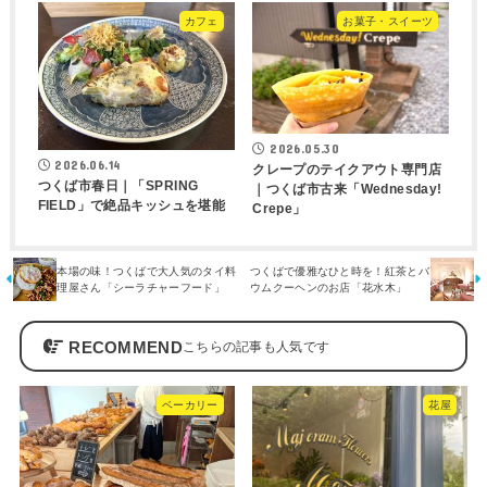
カフェ
お菓子・スイーツ
2026.05.30
2026.06.14
クレープのテイクアウト専門店
つくば市春日｜「SPRING
｜つくば市古来「Wednesday!
FIELD」で絶品キッシュを堪能
Crepe」
本場の味！つくばで大人気のタイ料
つくばで優雅なひと時を！紅茶とバ
理屋さん「シーラチャーフード」
ウムクーヘンのお店「花水木」
RECOMMEND
ベーカリー
花屋