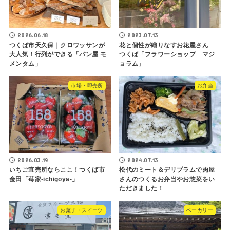
2026.06.18
2023.07.13
つくば市天久保｜クロワッサンが
花と個性が織りなすお花屋さん
大人気！行列ができる「パン屋 モ
つくば「フラワーショップ マジ
メンタム」
ョラム」
市場・即売所
お弁当
2026.03.19
2024.07.13
いちご直売所ならここ！つくば市
松代のミート＆デリプラムで肉屋
金田「苺家-ichigoya-」
さんのつくるお弁当やお惣菜をい
ただきました！
お菓子・スイーツ
ベーカリー