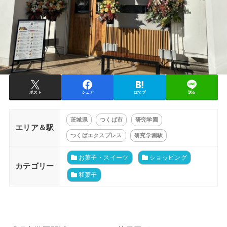
ポスト
シェア
はてブ
送る
茨城県
つくば市
研究学園
エリア＆駅
つくばエクスプレス
研究学園駅
お菓子・スイーツ
ショッピング
カテゴリー
和菓子