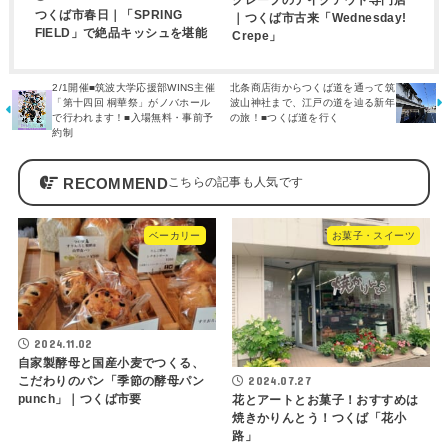
つくば市春日｜「SPRING
｜つくば市古来「Wednesday!
FIELD」で絶品キッシュを堪能
Crepe」
2/1開催■筑波大学応援部WINS主催
北条商店街からつくば道を通って筑
「第十四回 桐華祭」がノバホール
波山神社まで、江戸の道を辿る新年
で行われます！■入場無料・事前予
の旅！■つくば道を行く
約制
RECOMMEND
ベーカリー
お菓子・スイーツ
2024.11.02
自家製酵母と国産小麦でつくる、
2024.07.27
こだわりのパン「季節の酵母パン
punch」｜つくば市要
花とアートとお菓子！おすすめは
焼きかりんとう！つくば「花小
路」