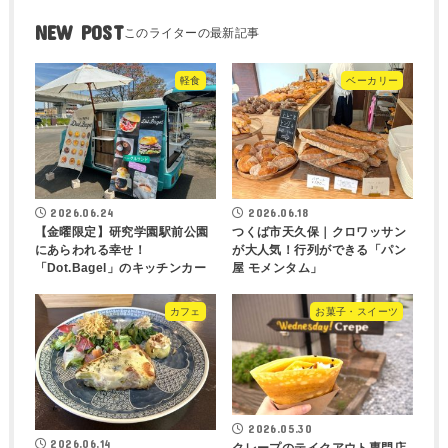
NEW POST
軽食
ベーカリー
2026.06.24
2026.06.18
【金曜限定】研究学園駅前公園
つくば市天久保｜クロワッサン
にあらわれる幸せ！
が大人気！行列ができる「パン
「Dot.Bagel」のキッチンカー
屋 モメンタム」
カフェ
お菓子・スイーツ
2026.05.30
2026.06.14
クレープのテイクアウト専門店