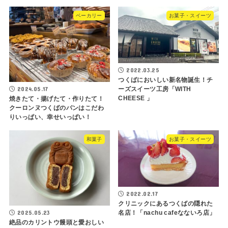
ベーカリー
お菓子・スイーツ
2022.03.25
つくばにおいしい新名物誕生！チ
2024.05.17
ーズスイーツ工房「WITH
CHEESE 」
焼きたて・揚げたて・作りたて！
クーロンヌつくばのパンはこだわ
りいっぱい、幸せいっぱい！
和菓子
お菓子・スイーツ
2022.02.17
クリニックにあるつくばの隠れた
2025.05.23
名店！「nachu cafeなないろ店」
絶品のカリントウ饅頭と愛おしい