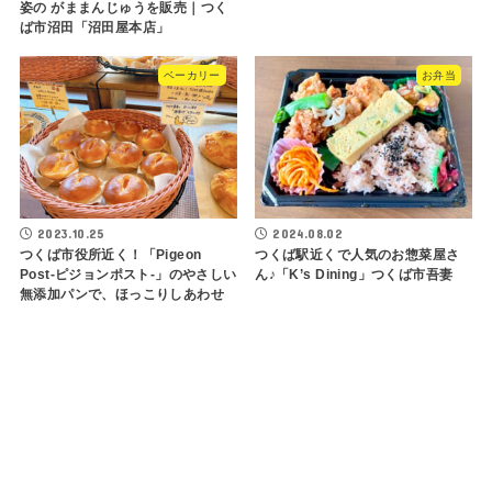
姿の がままんじゅうを販売｜つく
ば市沼田「沼田屋本店」
ベーカリー
お弁当
2023.10.25
2024.08.02
つくば市役所近く！「Pigeon
つくば駅近くで人気のお惣菜屋さ
Post-ピジョンポスト-」のやさしい
ん♪「K’s Dining」つくば市吾妻
無添加パンで、ほっこりしあわせ