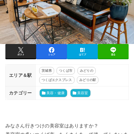
ポスト
シェア
はてブ
送る
茨城県
つくば市
みどりの
エリア＆駅
つくばエクスプレス
みどりの駅
カテゴリー
美容・健康
美容室
みなさん行きつけの美容室はありますか？