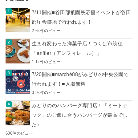
7/11開催■谷田部祇園祭応援イベントが谷田
部庁舎跡地で行われます！
2.6k件のビュー
生まれ変わった洋菓子店！つくば市筑穂
「anfiler（アンフィレール）」
1.1k件のビュー
7/20開催■marché88がみどりの中央公園で
行われます！■入場無料
0.9k件のビュー
みどりののハンバーグ専門店！「ミートテ
ック」のご飯に合うハンバーグが最高でし
た♪
600件のビュー