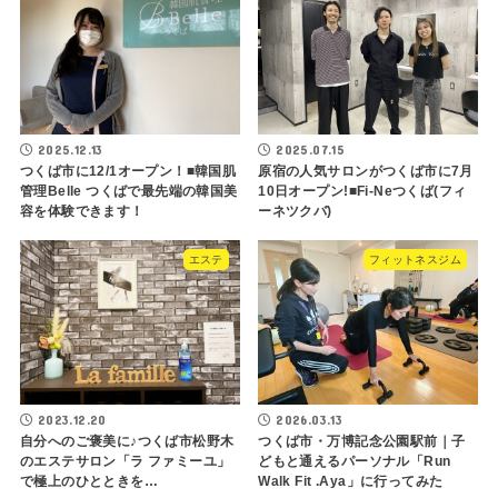
2025.12.13
2025.07.15
つくば市に12/1オープン！■韓国肌
原宿の人気サロンがつくば市に7月
管理Belle つくばで最先端の韓国美
10日オープン!■Fi-Neつくば(フィ
容を体験できます！
ーネツクバ)
エステ
フィットネスジム
2023.12.20
2026.03.13
自分へのご褒美に♪つくば市松野木
つくば市・万博記念公園駅前｜子
のエステサロン「ラ ファミーユ」
どもと通えるパーソナル「Run
で極上のひとときを…
Walk Fit .Aya」に行ってみた