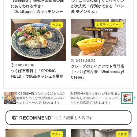
【金曜限定】研究学園駅前公園
つくば市天久保｜クロワッサン
にあらわれる幸せ！
が大人気！行列ができる「パン
「Dot.Bagel」のキッチンカー
屋 モメンタム」
カフェ
お菓子・スイーツ
2026.05.30
2026.06.14
クレープのテイクアウト専門店
つくば市春日｜「SPRING
｜つくば市古来「Wednesday!
FIELD」で絶品キッシュを堪能
Crepe」
2/23開催■猫たちのつくばまちなか
2/25開催■吉沼マルシェ特別版 食と
譲渡会がつくばの交流拠点co-enイ
酒の祭りが吉沼のミートショップい
ベントスペースで行われます！
ちむら前広場で行われます！
RECOMMEND
エステ
美容室