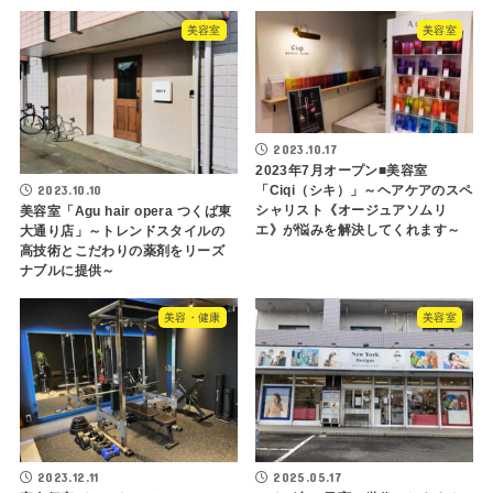
美容室
美容室
2023.10.17
2023年7月オープン■美容室
2023.10.10
「Ciqi（シキ）」～ヘアケアのスペ
シャリスト《オージュアソムリ
美容室「Agu hair opera つくば東
エ》が悩みを解決してくれます～
大通り店」～トレンドスタイルの
高技術とこだわりの薬剤をリーズ
ナブルに提供～
美容・健康
美容室
2023.12.11
2025.05.17