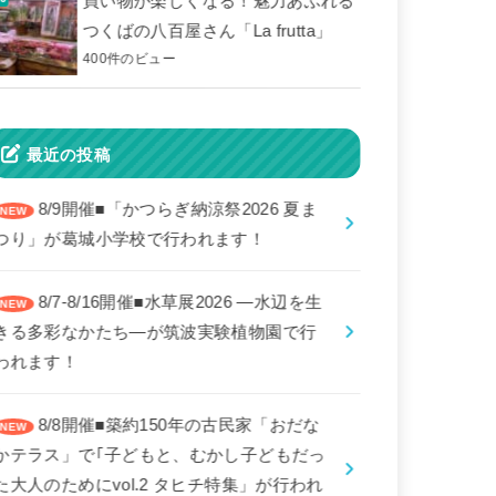
買い物が楽しくなる！魅力あふれる
つくばの八百屋さん「La frutta」
400件のビュー
最近の投稿
8/9開催■「かつらぎ納涼祭2026 夏ま
つり」が葛城小学校で行われます！
8/7-8/16開催■水草展2026 ―水辺を生
きる多彩なかたち―が筑波実験植物園で行
われます！
8/8開催■築約150年の古民家「おだな
かテラス」で｢子どもと、むかし子どもだっ
た大人のためにvol.2 タヒチ特集」が行われ