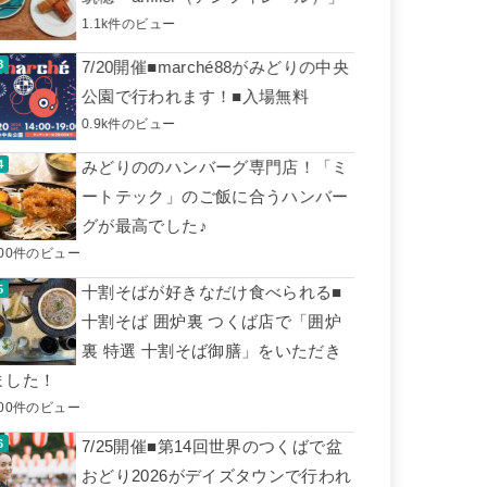
1.1k件のビュー
7/20開催■marché88がみどりの中央
公園で行われます！■入場無料
0.9k件のビュー
みどりののハンバーグ専門店！「ミ
ートテック」のご飯に合うハンバー
グが最高でした♪
600件のビュー
十割そばが好きなだけ食べられる■
十割そば 囲炉裏 つくば店で「囲炉
裏 特選 十割そば御膳」をいただき
ました！
500件のビュー
7/25開催■第14回世界のつくばで盆
おどり2026がデイズタウンで行われ