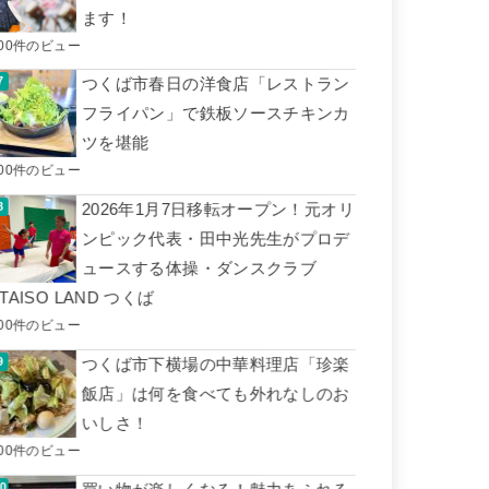
ます！
500件のビュー
つくば市春日の洋食店「レストラン
フライパン」で鉄板ソースチキンカ
ツを堪能
500件のビュー
2026年1月7日移転オープン！元オリ
ンピック代表・田中光先生がプロデ
ュースする体操・ダンスクラブ
TAISO LAND つくば
400件のビュー
つくば市下横場の中華料理店「珍楽
飯店」は何を食べても外れなしのお
いしさ！
400件のビュー