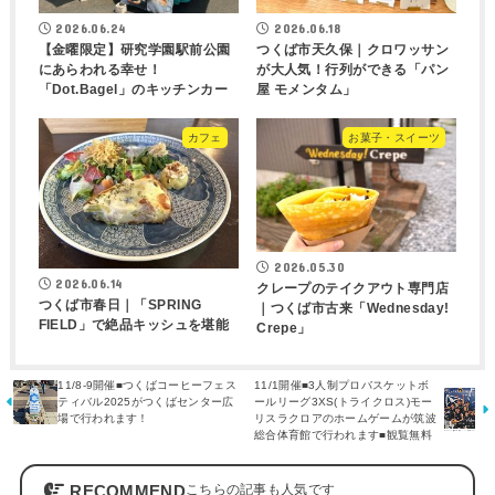
2026.06.24
2026.06.18
【金曜限定】研究学園駅前公園
つくば市天久保｜クロワッサン
にあらわれる幸せ！
が大人気！行列ができる「パン
「Dot.Bagel」のキッチンカー
屋 モメンタム」
カフェ
お菓子・スイーツ
2026.05.30
2026.06.14
クレープのテイクアウト専門店
つくば市春日｜「SPRING
｜つくば市古来「Wednesday!
FIELD」で絶品キッシュを堪能
Crepe」
11/8-9開催■つくばコーヒーフェス
11/1開催■3人制プロバスケットボ
ティバル2025がつくばセンター広
ールリーグ3XS(トライクロス)モー
場で行われます！
リスラクロアのホームゲームが筑波
総合体育館で行われます■観覧無料
RECOMMEND