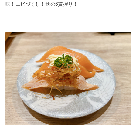
昧！エビづくし！秋の6貫握り！