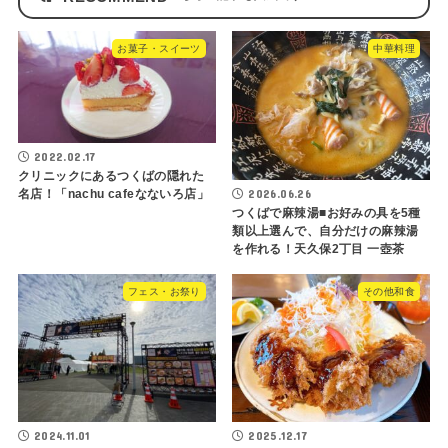
お菓子・スイーツ
中華料理
2022.02.17
クリニックにあるつくばの隠れた
2026.06.26
名店！「nachu cafeなないろ店」
つくばで麻辣湯■お好みの具を5種
類以上選んで、自分だけの麻辣湯
を作れる！天久保2丁目 一壺茶
フェス・お祭り
その他和食
2024.11.01
2025.12.17