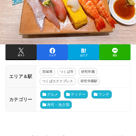
ポスト
シェア
はてブ
送る
茨城県
つくば市
研究学園
エリア＆駅
つくばエクスプレス
研究学園駅
グルメ
ディナー
ランチ
カテゴリー
寿司・魚介類