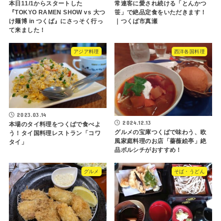
本日11/1からスタートした
常連客に愛され続ける「とんかつ
『TOKYO RAMEN SHOW vs 大つ
笹」で絶品定食をいただきます！
け麺博 in つくば』にさっそく行っ
｜つくば市真瀬
て来ました！
アジア料理
西洋各国料理
2023.03.14
2024.12.13
本場のタイ料理をつくばで食べよ
グルメの宝庫つくばで味わう、欧
う！タイ国料理レストラン「コワ
風家庭料理のお店「薔薇絵亭」絶
タイ」
品ボルシチがおすすめ！
グルメ
そば・うどん