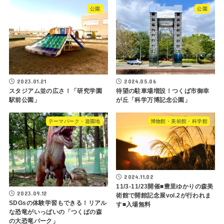
公園
公園
2023.01.21
2024.05.06
スタジアム並の広さ！「研究学園
待望の駐車場増設！つくば市御幸
駅前公園」
が丘「科学万博記念公園」
テーマパーク・遊園地
博物館・美術館・科学館
2024.11.02
11/3-11/23開催■豊里ゆかりの森美
2023.09.12
術館で開館記念展vol.2が行われま
SDGsの体験学習もできる！リアル
す■入場無料
な恐竜がいっぱいの「つくばの森
の大恐竜パーク」