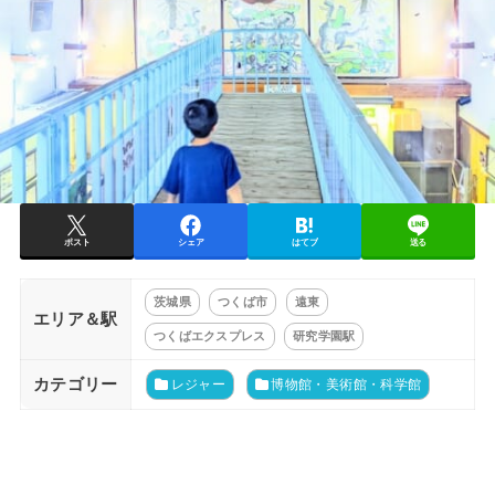
ポスト
シェア
はてブ
送る
茨城県
つくば市
遠東
エリア＆駅
つくばエクスプレス
研究学園駅
カテゴリー
レジャー
博物館・美術館・科学館