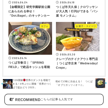
2026.06.24
2026.06.18
【金曜限定】研究学園駅前公園
つくば市天久保｜クロワッサン
にあらわれる幸せ！
が大人気！行列ができる「パン
「Dot.Bagel」のキッチンカー
屋 モメンタム」
カフェ
お菓子・スイーツ
2026.05.30
2026.06.14
クレープのテイクアウト専門店
つくば市春日｜「SPRING
｜つくば市古来「Wednesday!
FIELD」で絶品キッシュを堪能
Crepe」
7/29開催
世界のダンスを堪能で
初めての味に出会える！ つくば
きる！4年ぶりに開催「世界のつく
「オブリガッツィオーニ」
ばで盆おどり 2023」
RECOMMEND