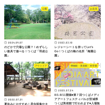
公園
お花見
2024.09.07
2023.03.10
のどかで穴場な公園？！めずらし
レジャーシートを持ってLet’s
い遊具で遊べる！つくば「羽成公
Go！つくばの梅の名所「梅園公
園」
園」
アウトドア
博物館・美術館・科学館
2025.07.24
8/1-8/11開催■第７回つくばメディ
アアートフェスティバルが茨城県
2022.07.21
つくば美術館で行われます■入場無
夏休みにおすすめ！昆虫採集やキ