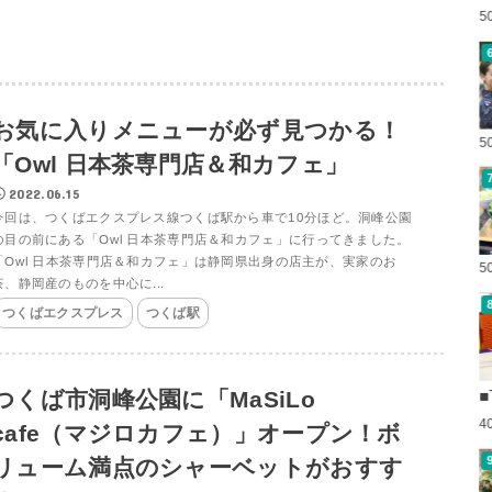
5
お気に入りメニューが必ず見つかる！
5
「Owl 日本茶専門店＆和カフェ」
2022.06.15
今回は、つくばエクスプレス線つくば駅から車で10分ほど。洞峰公園
の目の前にある「Owl 日本茶専門店＆和カフェ」に行ってきました。
「Owl 日本茶専門店＆和カフェ」は静岡県出身の店主が、実家のお
5
茶、静岡産のものを中心に...
つくばエクスプレス
つくば駅
つくば市洞峰公園に「MaSiLo
■
4
cafe（マジロカフェ）」オープン！ボ
リューム満点のシャーベットがおすす