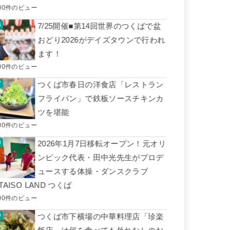
00件のビュー
7/25開催■第14回世界のつくばで盆
おどり2026がデイズタウンで行われ
ます！
00件のビュー
つくば市春日の洋食店「レストラン
フライパン」で鉄板ソースチキンカ
ツを堪能
00件のビュー
2026年1月7日移転オープン！元オリ
ンピック代表・田中光先生がプロデ
ュースする体操・ダンスクラブ
TAISO LAND つくば
00件のビュー
つくば市下横場の中華料理店「珍楽