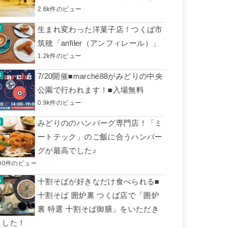
2.6k件のビュー
生まれ変わった洋菓子店！つくば市
筑穂「anfiler（アンフィレール）」
1.2k件のビュー
7/20開催■marché88がみどりの中央
公園で行われます！■入場無料
0.9k件のビュー
みどりののハンバーグ専門店！「ミ
ートテック」のご飯に合うハンバー
グが最高でした♪
00件のビュー
十割そばが好きなだけ食べられる■
十割そば 囲炉裏 つくば店で「囲炉
裏 特選 十割そば御膳」をいただき
ました！