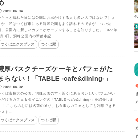
め
2022.06.04
4
からっと晴れた日には公園にお出かけする人も多いのではないでしょ
うか。私はつくば市にある洞峰公園をよく訪れるのですが、つい先
日、公園内に新しいカフェがオープンすることを知りました。 2022年
6月3日、洞峰公園内の新都市記...
つくばエクスプレス
つくば駅
濃厚バスクチーズケーキとパフェがた
まらない！「TABLE -cafe&dining-」
2022.06.02
つくば市最大の公園、洞峰公園のすぐ近くにあるおいしいパフェがい
ただけるカフェ＆ダイニングの「TABLE -cafe&dining-」を紹介しま
す！ こちらのお店は名前の通り、お食事もカフェとしても利用できる
スト...
つくばエクスプレス
つくば駅