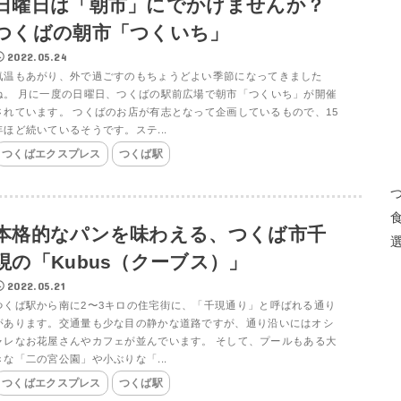
日曜日は「朝市」にでかけませんか？
つくばの朝市「つくいち」
2022.05.24
気温もあがり、外で過ごすのもちょうどよい季節になってきました
ね。 月に一度の日曜日、つくばの駅前広場で朝市「つくいち」が開催
されています。 つくばのお店が有志となって企画しているもので、15
年ほど続いているそうです。ステ...
つくばエクスプレス
つくば駅
本格的なパンを味わえる、つくば市千
現の「Kubus（クーブス）」
2022.05.21
つくば駅から南に2〜3キロの住宅街に、「千現通り」と呼ばれる通り
があります。交通量も少な目の静かな道路ですが、通り沿いにはオシ
ャレなお花屋さんやカフェが並んでいます。 そして、プールもある大
きな「二の宮公園」や小ぶりな「...
つくばエクスプレス
つくば駅