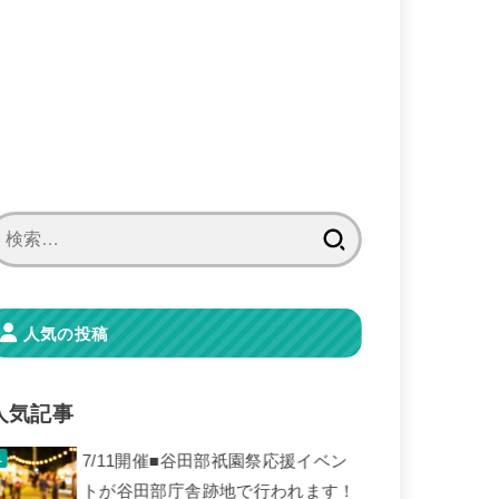
検
索:
人気の投稿
人気記事
7/11開催■谷田部祇園祭応援イベン
トが谷田部庁舎跡地で行われます！