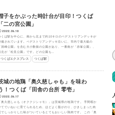
帽子をかぶった時計台が目印！つくば
「二の宮公園」
2022.06.18
つくば駅を中心に、南から北まで約10キロのペデストリアンデッキが
整備されています。ペデストリアンデッキ沿いに、市内で最大級の
「洞峰公園」を含む大小数個の公園があり、一番南が「赤塚公園」、
最北が「松見公園」です。どの公園も...
つくばエクスプレス
つくば駅
茨城の地鶏「奥久慈しゃも」を味わ
う！つくば「田舎の台所 零壱」
2022.06.17
「奥久慈しゃも（オククジシャモ）」は茨城県の地鶏です。 手間暇か
けてていねいに育てられるため、ほどよく脂がのり、ひきしまった肉
質でしっかりした味がついているとてもおいしい鶏肉です。 この「奥