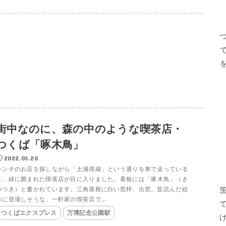
街中なのに、森の中のような喫茶店・
つくば「啄木鳥」
2022.05.20
ランチのお店を探しながら「土浦境線」という通りを車で走っている
と、緑に囲まれた喫茶店が目に入りました。看板には「啄木鳥」（き
つつき）と書かれています。三角屋根に白い窓枠、出窓。昔読んだ絵
本に登場しそうな、一軒家の喫茶店で...
つくばエクスプレス
万博記念公園駅