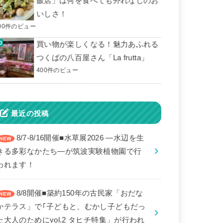
飯店」は何を食べても外れなしのお
いしさ！
00件のビュー
買い物が楽しくなる！魅力あふれる
つくばの八百屋さん「La frutta」
400件のビュー
最近の投稿
8/7-8/16開催■水草展2026 ―水辺を生
きる多彩なかたち―が筑波実験植物園で行
われます！
8/8開催■築約150年の古民家「おだな
かテラス」で｢子どもと、むかし子どもだっ
た大人のためにvol.2 タヒチ特集」が行われ