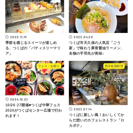
2022.11.19
2025.04.20
季節を感じるスイーツが楽しめ
つくば市天久保の人気店「ごう
る、つくばの「パティスリーマリ
家」で味わう豚骨醤油ラーメン、
ア」
名物の手羽先が美味♪
フェス・お祭り
西洋各国料理
2024.10.23
10/26･27開催■つくば中華フェス
2023.07.14
2024がつくばセンター広場で行わ
つくばに新しい風！おいしくてか
れます！
らだ想いのカフェレストラン「ロ
カボナ」