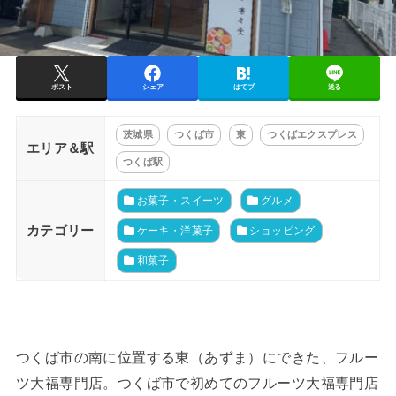
ポスト
シェア
はてブ
送る
茨城県
つくば市
東
つくばエクスプレス
エリア＆駅
つくば駅
お菓子・スイーツ
グルメ
カテゴリー
ケーキ・洋菓子
ショッピング
和菓子
つくば市の南に位置する東（あずま）にできた、フルー
ツ大福専門店。つくば市で初めてのフルーツ大福専門店