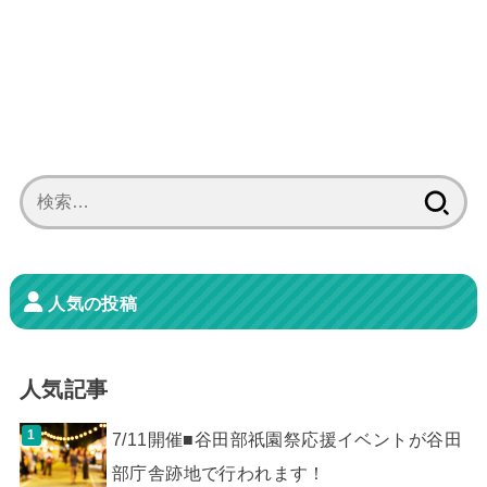
検
索:
人気の投稿
人気記事
7/11開催■谷田部祇園祭応援イベントが谷田
部庁舎跡地で行われます！