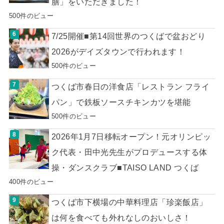
膳」をいただきました！
500件のビュー
7/25開催■第14回世界のつくばで盆おどり
2026がデイズタウンで行われます！
500件のビュー
つくば市春日の洋食店「レストラン フライ
パン」で鉄板ソースチキンカツを堪能
500件のビュー
2026年1月7日移転オープン！元オリンピッ
ク代表・田中光先生がプロデュースする体
操・ダンスクラブ■TAISO LAND つくば
400件のビュー
つくば市下横場の中華料理店「珍楽飯店」
は何を食べても外れなしのおいしさ！