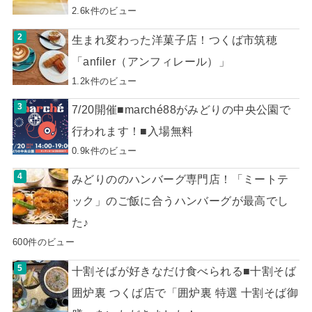
2.6k件のビュー
生まれ変わった洋菓子店！つくば市筑穂
「anfiler（アンフィレール）」
1.2k件のビュー
7/20開催■marché88がみどりの中央公園で
行われます！■入場無料
0.9k件のビュー
みどりののハンバーグ専門店！「ミートテ
ック」のご飯に合うハンバーグが最高でし
た♪
600件のビュー
十割そばが好きなだけ食べられる■十割そば
囲炉裏 つくば店で「囲炉裏 特選 十割そば御