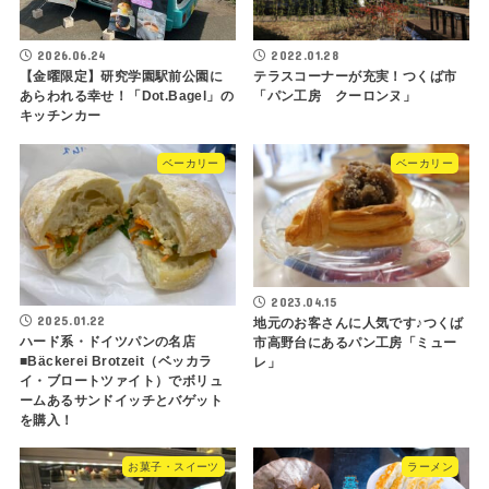
2026.06.24
2022.01.28
【金曜限定】研究学園駅前公園に
テラスコーナーが充実！つくば市
あらわれる幸せ！「Dot.Bagel」の
「パン工房 クーロンヌ」
キッチンカー
ベーカリー
ベーカリー
2023.04.15
2025.01.22
地元のお客さんに人気です♪つくば
ハード系・ドイツパンの名店
市高野台にあるパン工房「ミュー
■Bäckerei Brotzeit（ベッカラ
レ」
イ・ブロートツァイト）でボリュ
ームあるサンドイッチとバゲット
を購入！
お菓子・スイーツ
ラーメン