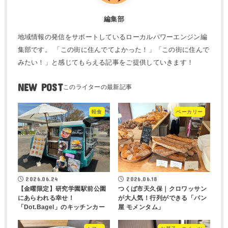
編集部
地域情報の発信をサポートしているローカルパワーエンジン編
集部です。 「この街に住んでてよかった！」「この街に住んで
みたい！」と感じてもらえる記事をご提供していきます！
NEW POST
軽食
ベーカリー
2026.06.24
2026.06.18
【金曜限定】研究学園駅前公園
つくば市天久保｜クロワッサン
にあらわれる幸せ！
が大人気！行列ができる「パン
「Dot.Bagel」のキッチンカー
屋 モメンタム」