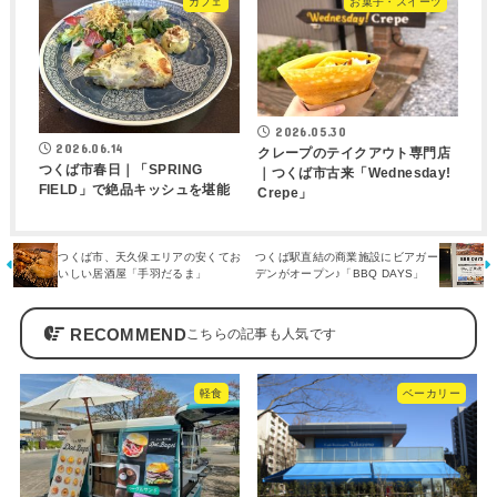
カフェ
お菓子・スイーツ
2026.05.30
2026.06.14
クレープのテイクアウト専門店
つくば市春日｜「SPRING
｜つくば市古来「Wednesday!
FIELD」で絶品キッシュを堪能
Crepe」
つくば市、天久保エリアの安くてお
つくば駅直結の商業施設にビアガー
いしい居酒屋「手羽だるま」
デンがオープン♪「BBQ DAYS」
RECOMMEND
軽食
ベーカリー