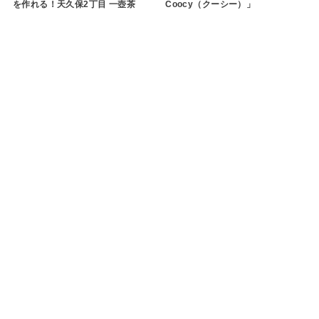
を作れる！天久保2丁目 一壺茶
Coocy（クーシー）」