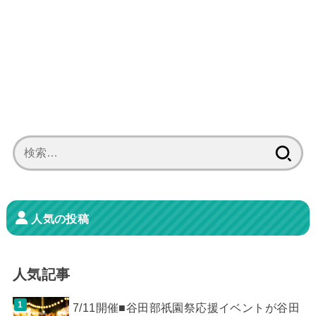
検
索:
人気の投稿
人気記事
7/11開催■谷田部祇園祭応援イベントが谷田