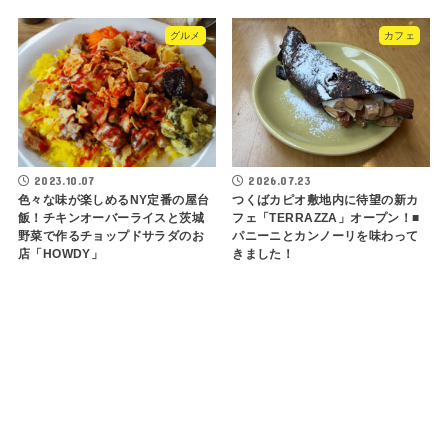
グルメ
カフェ
2023.10.07
2026.07.23
色々な味が楽しめるNY定番の屋台
つくばカピオ敷地内に待望の新カ
飯！チキンオーバーライスと茨城
フェ「TERRAZZA」オープン！■
野菜で作るチョップドサラダのお
パニーニとカンノーリを味わって
店「HOWDY」
きました！