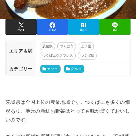
ポスト
シェア
はてブ
送る
茨城県
つくば市
上ノ室
エリア＆駅
つくばエクスプレス
つくば駅
カテゴリー
カフェ
グルメ
茨城県は全国上位の農業地域です。つくばにも多くの畑
があり、地元の新鮮お野菜はとっても味が濃くておいし
いのです。