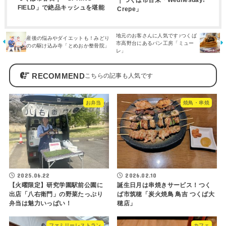
｜つくば市古来「Wednesday!
FIELD」で絶品キッシュを堪能
Crepe」
地元のお客さんに人気です♪つくば
産後の悩みやダイエットも！みどり
市高野台にあるパン工房「ミュー
のの駆け込み寺「とめおか整骨院」
レ」
RECOMMEND
お弁当
焼鳥・串焼
2025.06.22
2026.02.10
【火曜限定】研究学園駅前公園に
誕生日月は串焼きサービス！つく
出店「八右衛門」の野菜たっぷり
ば市筑穂「炭火焼鳥 鳥吉 つくば大
弁当は魅力いっぱい！
穂店」
ファミリーレストラン
カフェ