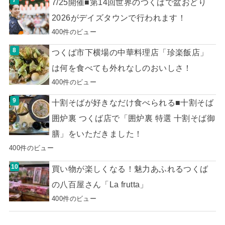
7/25開催■第14回世界のつくばで盆おどり
2026がデイズタウンで行われます！
400件のビュー
つくば市下横場の中華料理店「珍楽飯店」
は何を食べても外れなしのおいしさ！
400件のビュー
十割そばが好きなだけ食べられる■十割そば
囲炉裏 つくば店で「囲炉裏 特選 十割そば御
膳」をいただきました！
400件のビュー
買い物が楽しくなる！魅力あふれるつくば
の八百屋さん「La frutta」
400件のビュー