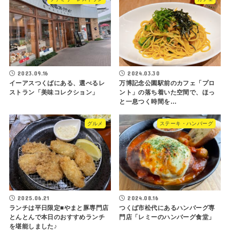
2023.09.16
2024.03.30
イーアスつくばにある、選べるレ
万博記念公園駅前のカフェ「プロ
ストラン「美味コレクション」
ント」の落ち着いた空間で、ほっ
と一息つく時間を…
グルメ
ステーキ・ハンバーグ
2025.06.21
2024.08.16
ランチは平日限定■やまと豚専門店
つくば市松代にあるハンバーグ専
とんとんで本日のおすすめランチ
門店「レミーのハンバーグ食堂」
を堪能しました♪