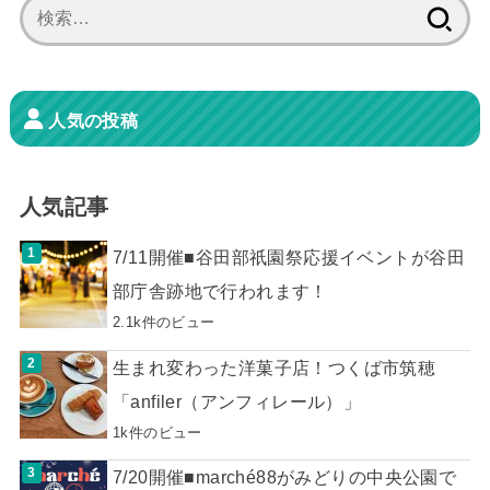
検
索:
人気の投稿
人気記事
7/11開催■谷田部祇園祭応援イベントが谷田
部庁舎跡地で行われます！
2.1k件のビュー
生まれ変わった洋菓子店！つくば市筑穂
「anfiler（アンフィレール）」
1k件のビュー
7/20開催■marché88がみどりの中央公園で