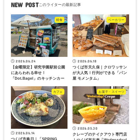
NEW POST
軽食
ベーカリー
2026.06.24
2026.06.18
【金曜限定】研究学園駅前公園
つくば市天久保｜クロワッサン
にあらわれる幸せ！
が大人気！行列ができる「パン
「Dot.Bagel」のキッチンカー
屋 モメンタム」
カフェ
お菓子・スイーツ
2026.05.30
2026.06.14
クレープのテイクアウト専門店
つくば市春日｜「SPRING